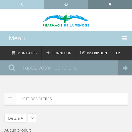
Menu
ACCUEIL
MON PANIER
CONNEXION
INSCRIPTION
FR
DE
CATÉGORIES
Commander
IT
EN
ACTUALITÉS
À PROPOS
LISTE DES FILTRES
CONTACT
De Z à A
Aucun produit