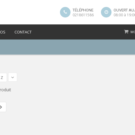
TÉLÉPHONE
OUVERT AU
0218611586
08:00 à 19:0
POS
CONTACT
MO
 Z
roduit