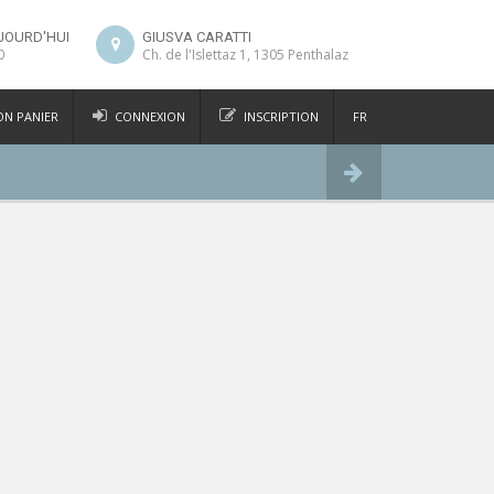
JOURD'HUI
GIUSVA CARATTI
0
Ch. de l'Islettaz 1, 1305 Penthalaz
N PANIER
CONNEXION
INSCRIPTION
FR
DE
Commander
IT
EN