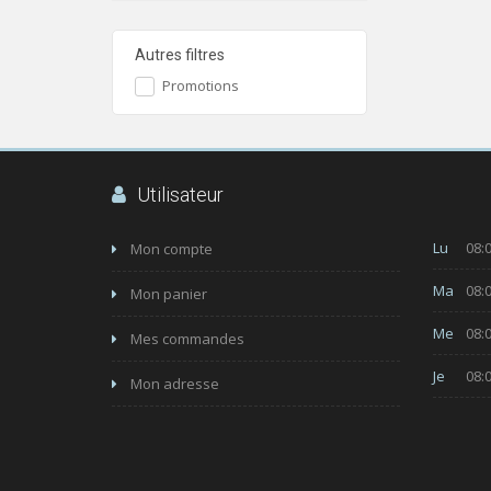
Autres filtres
Promotions
Utilisateur
Lu
08:0
Mon compte
Ma
08:0
Mon panier
Me
08:0
Mes commandes
Je
08:0
Mon adresse