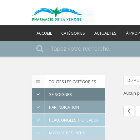
ACCUEIL
CATÉGORIES
ACTUALITÉS
À PRO
De A à
TOUTES LES CATÉGORIES
Aucun p
SE SOIGNER
PAR INDICATION
PEAU, ONGLES & CHEVEUX
MYCOSE DES PIEDS