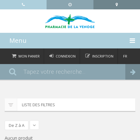
Menu
ACCUEIL
MON PANIER
CONNEXION
INSCRIPTION
FR
DE
CATÉGORIES
Commander
IT
EN
ACTUALITÉS
À PROPOS
LISTE DES FILTRES
CONTACT
De Z à A
Aucun produit