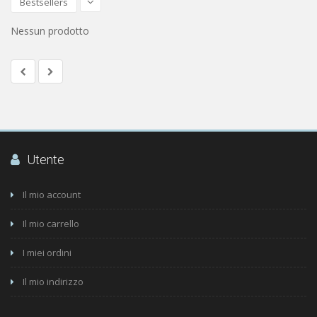
Bestsellers
Nessun prodotto
Utente
Il mio account
Il mio carrello
I miei ordini
Il mio indirizzo