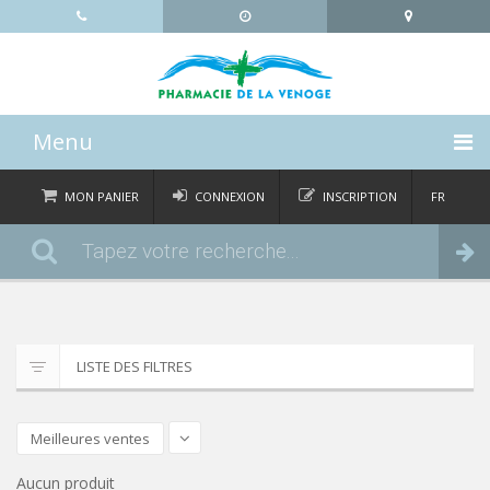
Menu
ACCUEIL
MON PANIER
CONNEXION
INSCRIPTION
FR
DE
CATÉGORIES
Commander
IT
EN
ACTUALITÉS
À PROPOS
LISTE DES FILTRES
CONTACT
Meilleures ventes
Aucun produit