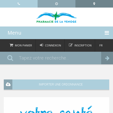
Menu
ACCUEIL
MON PANIER
CONNEXION
INSCRIPTION
FR
DE
CATÉGORIES
Commander
IT
EN
ACTUALITÉS
À PROPOS
IMPORTER UNE ORDONNANCE
CONTACT