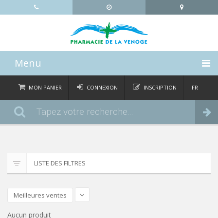
Menu
ACCUEIL
MON PANIER
CONNEXION
INSCRIPTION
FR
DE
CATÉGORIES
Commander
IT
EN
ACTUALITÉS
À PROPOS
LISTE DES FILTRES
CONTACT
Meilleures ventes
Aucun produit