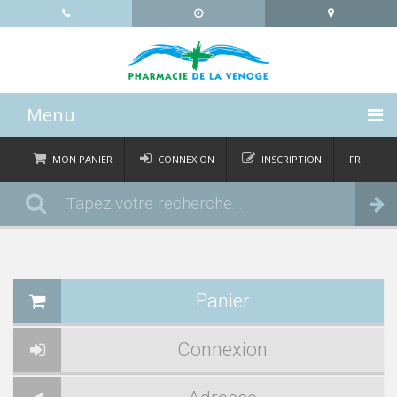
Menu
ACCUEIL
MON PANIER
CONNEXION
INSCRIPTION
FR
DE
CATÉGORIES
Commander
IT
EN
ACTUALITÉS
À PROPOS
Panier
CONTACT
Connexion