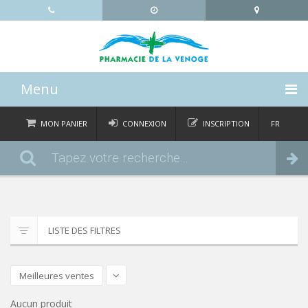
Menu
ACCUEIL
MON PANIER
CONNEXION
INSCRIPTION
FR
DE
CATÉGORIES
Commander
IT
EN
ACTUALITÉS
À PROPOS
LISTE DES FILTRES
CONTACT
Meilleures ventes
Aucun produit