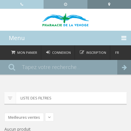
Menu
ACCUEIL
MON PANIER
CONNEXION
INSCRIPTION
FR
DE
CATÉGORIES
Commander
IT
EN
ACTUALITÉS
À PROPOS
LISTE DES FILTRES
CONTACT
Meilleures ventes
Aucun produit