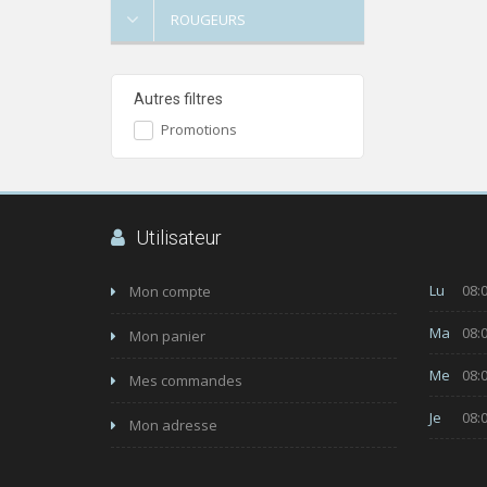
ROUGEURS
Autres filtres
Promotions
Utilisateur
Lu
08:0
Mon compte
Ma
08:0
Mon panier
Me
08:0
Mes commandes
Je
08:0
Mon adresse