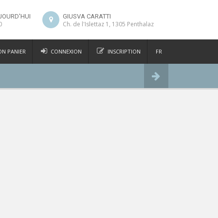
JOURD'HUI
GIUSVA CARATTI
0
Ch. de l'Islettaz 1, 1305 Penthalaz
N PANIER
CONNEXION
INSCRIPTION
FR
DE
Commander
IT
EN