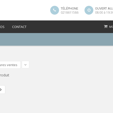
TÉLÉPHONE
OUVERT AU
0218611586
08:00 à 19:3
POS
CONTACT
MO
ures ventes
roduit