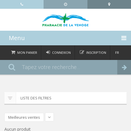
Menu
ACCUEIL
MON PANIER
CONNEXION
INSCRIPTION
FR
DE
CATÉGORIES
Commander
IT
EN
ACTUALITÉS
À PROPOS
LISTE DES FILTRES
CONTACT
Meilleures ventes
Aucun produit