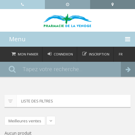
Menu
ACCUEIL
MON PANIER
CONNEXION
INSCRIPTION
FR
DE
CATÉGORIES
Commander
IT
EN
ACTUALITÉS
À PROPOS
LISTE DES FILTRES
CONTACT
Meilleures ventes
Aucun produit