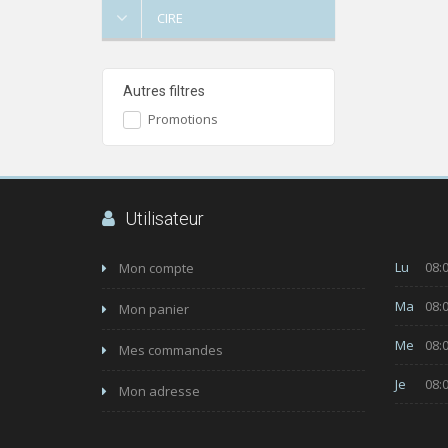
CIRE
Autres filtres
Promotions
Utilisateur
Lu
08:0
Mon compte
Ma
08:0
Mon panier
Me
08:0
Mes commandes
Je
08:0
Mon adresse