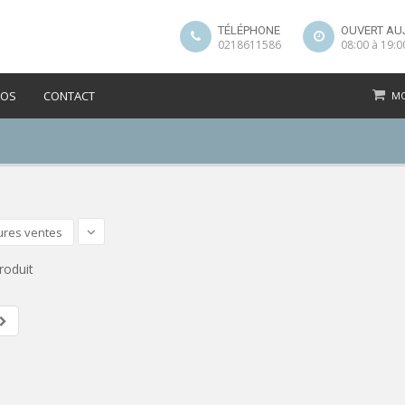
TÉLÉPHONE
OUVERT AU
0218611586
08:00 à 19:0
POS
CONTACT
MO
ures ventes
roduit