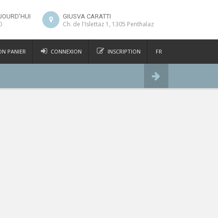
JOURD'HUI
GIUSVA CARATTI
0
Ch. de l'Islettaz 1, 1305 Penthalaz
N PANIER
CONNEXION
INSCRIPTION
FR
DE
Commander
IT
EN