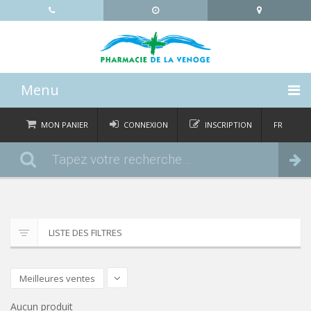
Menu
ACCUEIL
MON PANIER
CONNEXION
INSCRIPTION
FR
DE
CATÉGORIES
Commander
IT
EN
ACTUALITÉS
À PROPOS
LISTE DES FILTRES
CONTACT
Meilleures ventes
Aucun produit