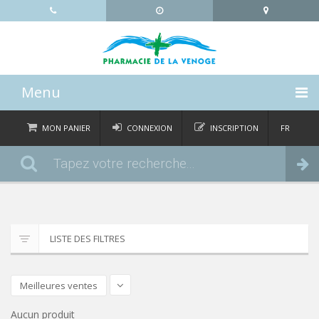
Menu
ACCUEIL
MON PANIER
CONNEXION
INSCRIPTION
FR
DE
CATÉGORIES
Commander
IT
EN
ACTUALITÉS
À PROPOS
LISTE DES FILTRES
CONTACT
Meilleures ventes
Aucun produit