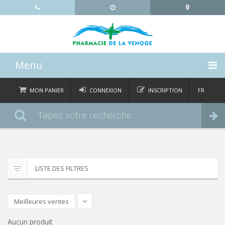
Menu
ACCUEIL
MON PANIER
CONNEXION
INSCRIPTION
FR
DE
CATÉGORIES
Commander
IT
EN
ACTUALITÉS
À PROPOS
LISTE DES FILTRES
CONTACT
Meilleures ventes
Aucun produit