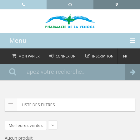
Menu
ACCUEIL
MON PANIER
CONNEXION
INSCRIPTION
FR
DE
CATÉGORIES
Commander
IT
EN
ACTUALITÉS
À PROPOS
LISTE DES FILTRES
CONTACT
Meilleures ventes
Aucun produit