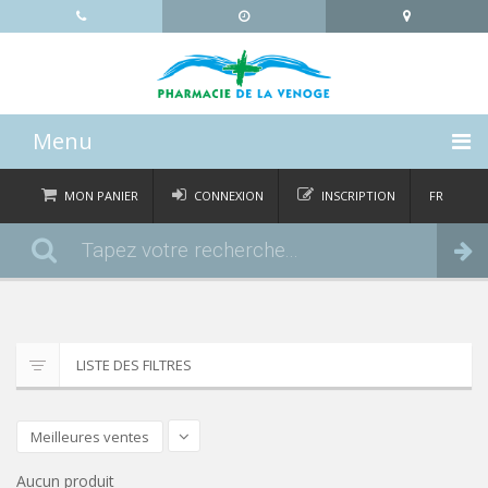
Menu
ACCUEIL
MON PANIER
CONNEXION
INSCRIPTION
FR
DE
CATÉGORIES
Commander
IT
EN
ACTUALITÉS
À PROPOS
LISTE DES FILTRES
CONTACT
Meilleures ventes
Aucun produit