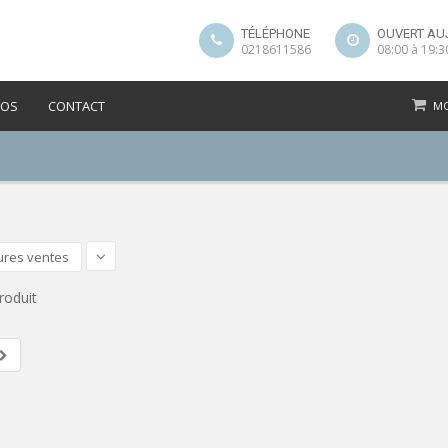
TÉLÉPHONE
OUVERT AU
0218611586
08:00 à 19:3
POS
CONTACT
MO
ures ventes
roduit