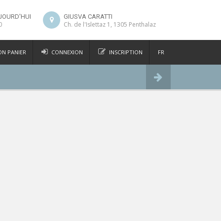
JOURD'HUI
GIUSVA CARATTI
0
Ch. de l'Islettaz 1, 1305 Penthalaz
N PANIER
CONNEXION
INSCRIPTION
FR
DE
Commander
IT
EN