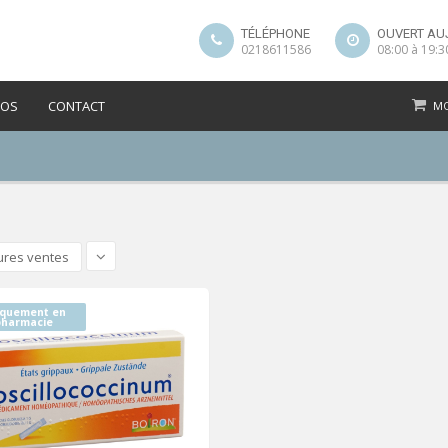
TÉLÉPHONE
OUVERT AU
0218611586
08:00 à 19:3
POS
CONTACT
MO
ures ventes
iquement en
pharmacie