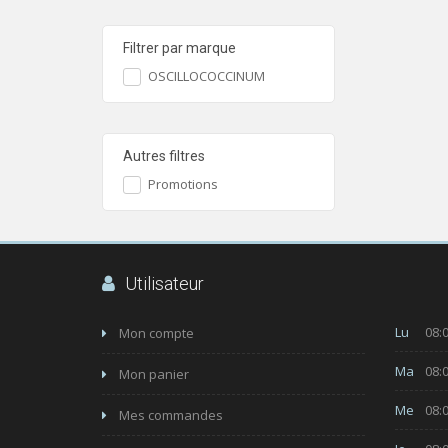
Filtrer par marque
OSCILLOCOCCINUM
Autres filtres
Promotions
Utilisateur
Lu
08:0
Mon compte
Ma
08:0
Mon panier
Me
08:0
Mes commandes