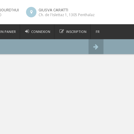
JOURD'HUI
GIUSVA CARATTI
0
Ch. de l'Islettaz 1, 1305 Penthalaz
N PANIER
CONNEXION
INSCRIPTION
FR
DE
Commander
IT
EN