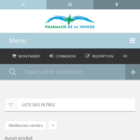
Menu
ACCUEIL
MON PANIER
CONNEXION
INSCRIPTION
FR
DE
CATÉGORIES
Commander
IT
EN
ACTUALITÉS
À PROPOS
LISTE DES FILTRES
CONTACT
Meilleures ventes
Aucun produit