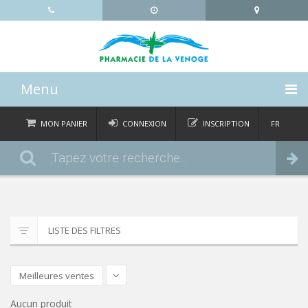
Menu
ACCUEIL
MON PANIER
CONNEXION
INSCRIPTION
FR
DE
CATÉGORIES
Commander
IT
EN
ACTUALITÉS
À PROPOS
LISTE DES FILTRES
CONTACT
Meilleures ventes
Aucun produit