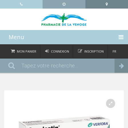
Menu
ACCUEIL
MON PANIER
CONNEXION
INSCRIPTION
FR
DE
CATÉGORIES
Commander
IT
EN
ACTUALITÉS
À PROPOS
CONTACT